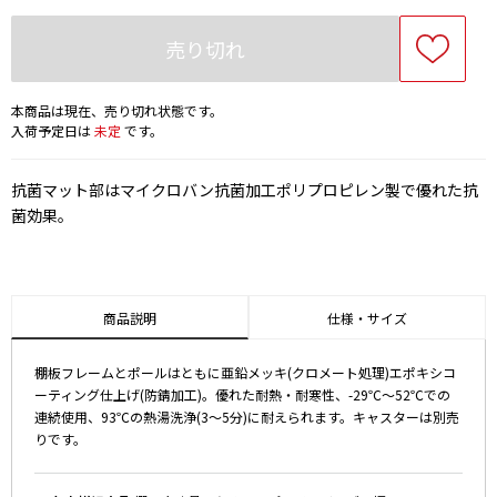
売り切れ
本商品は現在、売り切れ状態です。
入荷予定日は
未定
です。
抗菌マット部はマイクロバン抗菌加工ポリプロピレン製で優れた抗
菌効果。
商品説明
仕様・サイズ
棚板フレームとポールはともに亜鉛メッキ(クロメート処理)エポキシコ
ーティング仕上げ(防錆加工)。優れた耐熱・耐寒性、-29℃～52℃での
連続使用、93℃の熱湯洗浄(3～5分)に耐えられます。キャスターは別売
りです。