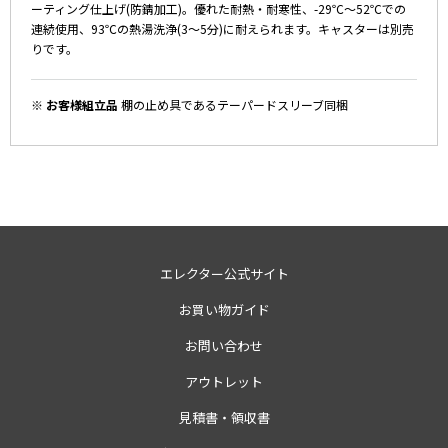
ーティング仕上げ(防錆加工)。優れた耐熱・耐寒性、-29℃～52℃での
連続使用、93℃の熱湯洗浄(3～5分)に耐えられます。キャスターは別売
りです。
※ お客様組立品
棚の止め具であるテーパードスリーブ同梱
エレクター公式サイト
お買い物ガイド
お問い合わせ
アウトレット
見積書・領収書