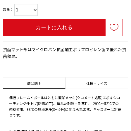
数量：
抗菌マット部はマイクロバン抗菌加工ポリプロピレン製で優れた抗
菌効果。
商品説明
仕様・サイズ
棚板フレームとポールはともに亜鉛メッキ(クロメート処理)エポキシコ
ーティング仕上げ(防錆加工)。優れた耐熱・耐寒性、-29℃～52℃での
連続使用、93℃の熱湯洗浄(3～5分)に耐えられます。キャスターは別売
りです。