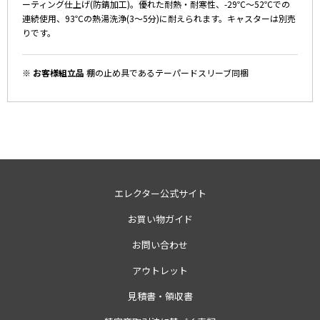
ーティング仕上げ(防錆加工)。優れた耐熱・耐寒性、-29℃～52℃での
連続使用、93℃の熱湯洗浄(3～5分)に耐えられます。キャスターは別売
りです。
※ お客様組立品
棚の止め具であるテーパードスリーブ同梱
エレクター公式サイト
お買い物ガイド
お問い合わせ
アウトレット
見積書・領収書