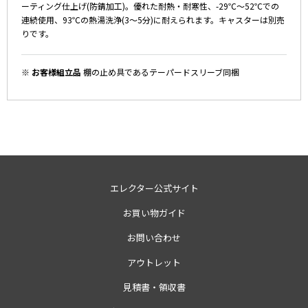
ーティング仕上げ(防錆加工)。優れた耐熱・耐寒性、-29℃～52℃での
連続使用、93℃の熱湯洗浄(3～5分)に耐えられます。キャスターは別売
りです。
※ お客様組立品
棚の止め具であるテーパードスリーブ同梱
エレクター公式サイト
お買い物ガイド
お問い合わせ
アウトレット
見積書・領収書