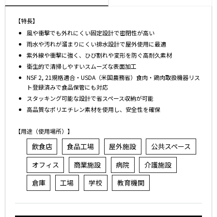
【特長】
風や衝撃でも外れにくい固定設計で密閉性が高い
雨水や汚れが溜まりにくい排水設計で屋外使用に最適
紫外線や衝撃に強く、ひび割れや変形を防ぐ高耐久素材
衛生的で清掃しやすいスムーズな表面加工
NSF 2, 21規格適合・USDA（米国農務省）食肉・鶏肉取扱機器リス
ト登録済みで食品保管にも対応
スタッキング可能な設計で省スペース収納が可能
高品質なポリエチレン素材を使用し、安全性を確保
【用途（使用場所）】
飲食店
食品工場
屋外施設
公共スペース
オフィス
商業施設
病院
介護施設
倉庫
工場
学校
教育機関