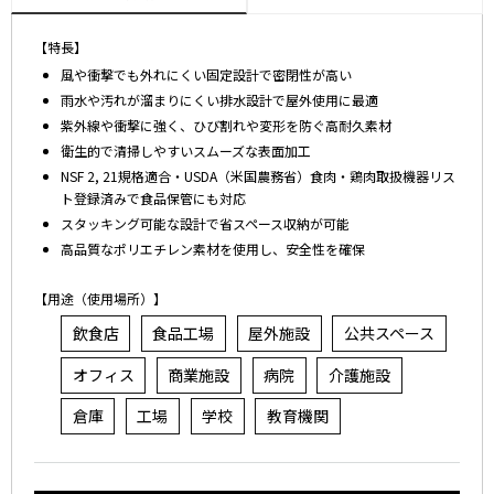
【特長】
風や衝撃でも外れにくい固定設計で密閉性が高い
雨水や汚れが溜まりにくい排水設計で屋外使用に最適
紫外線や衝撃に強く、ひび割れや変形を防ぐ高耐久素材
衛生的で清掃しやすいスムーズな表面加工
NSF 2, 21規格適合・USDA（米国農務省）食肉・鶏肉取扱機器リス
ト登録済みで食品保管にも対応
スタッキング可能な設計で省スペース収納が可能
高品質なポリエチレン素材を使用し、安全性を確保
【用途（使用場所）】
飲食店
食品工場
屋外施設
公共スペース
オフィス
商業施設
病院
介護施設
倉庫
工場
学校
教育機関