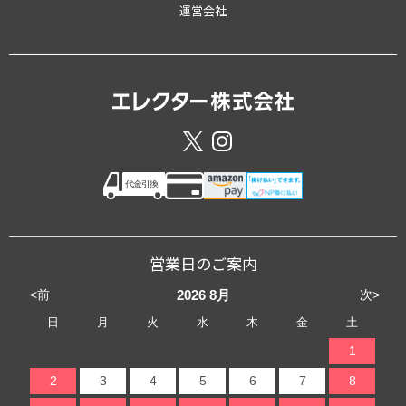
運営会社
営業日のご案内
<前
次>
2026
8月
日
月
火
水
木
金
土
1
2
3
4
5
6
7
8