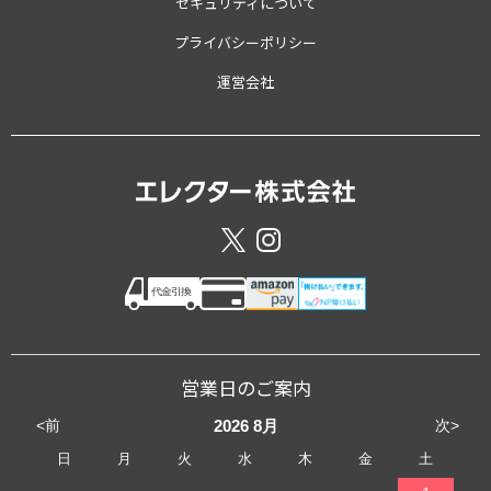
セキュリティについて
プライバシーポリシー
運営会社
営業日のご案内
<前
次>
2026
8月
日
月
火
水
木
金
土