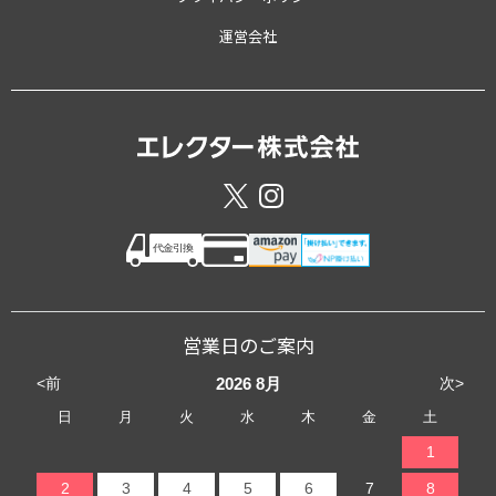
運営会社
営業日のご案内
<前
次>
2026
8月
日
月
火
水
木
金
土
1
2
3
4
5
6
7
8