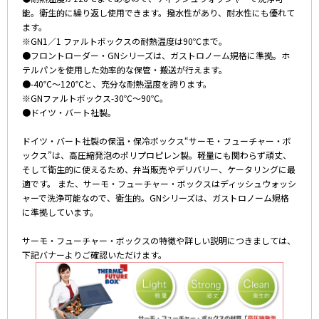
能。衛生的に繰り返し使用できます。撥水性があり、耐水性にも優れて
ます。
※GN1／1 ファルトボックスの耐熱温度は90℃まで。
●フロントローダー・GNシリーズは、ガストロノーム規格に準拠。ホ
テルパンを使用した効率的な保管・搬送が行えます。
●-40℃～120℃と、充分な耐熱温度を誇ります。
※GNファルトボックス-30℃～90℃。
●ドイツ・バート社製。
ドイツ・バート社製の保温・保冷ボックス“サーモ・フューチャー・ボ
ックス”は、高圧縮発泡のポリプロピレン製。軽量にも関わらず頑丈、
そして衛生的に使えるため、弁当販売やデリバリー、ケータリングに最
適です。 また、サーモ・フューチャー・ボックスはディッシュウォッシ
ャーで洗浄可能なので、衛生的。GNシリーズは、ガストロノーム規格
に準拠しています。
サーモ・フューチャー・ボックスの特徴や詳しい説明につきましては、
下記バナーよりご確認いただけます。