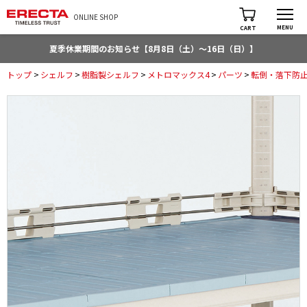
ONLINE SHOP
MENU
CART
夏季休業期間のお知らせ【8月8日（土）～16日（日）】
トップ
>
シェルフ
>
樹脂製シェルフ
>
メトロマックス4
>
パーツ
>
転倒・落下防