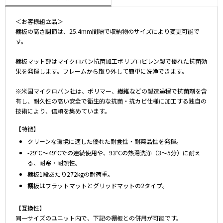
＜お客様組立品＞
棚板の高さ調節は、25.4mm間隔で収納物のサイズにより変更可能で
す。
棚板マット部はマイクロバン抗菌加工ポリプロピレン製で優れた抗菌効
果を発揮します。フレームから取り外して簡単に洗浄できます。
※米国マイクロバン社は、ポリマー、繊維などの製造過程で抗菌剤を含
有し、耐久性の高い安全で衛生的な抗菌・抗カビ仕様に加工する独自の
技術により、信頼を集めています。
【特徴】
クリーンな環境に適した優れた耐食性・耐薬品性を発揮。
-29℃～49℃での連続使用や、93℃の熱湯洗浄（3～5分）に耐え
る、耐寒・耐熱性。
棚板1段あたり272kgの耐荷重。
棚板はフラットマットとグリッドマットの2タイプ。
【互換性】
同一サイズのユニット内で、下記の棚板との併用が可能です。