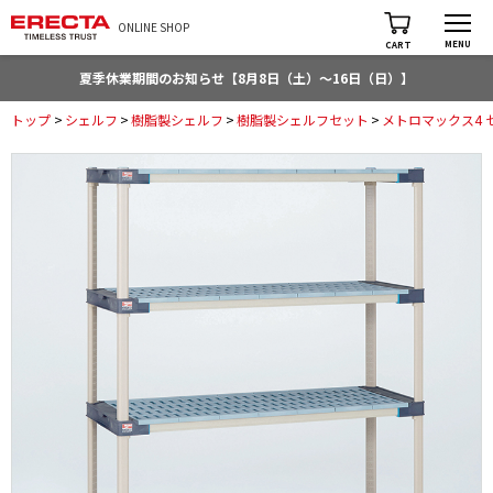
ONLINE SHOP
MENU
CART
夏季休業期間のお知らせ【8月8日（土）～16日（日）】
トップ
>
シェルフ
>
樹脂製シェルフ
>
樹脂製シェルフセット
>
メトロマックス4 