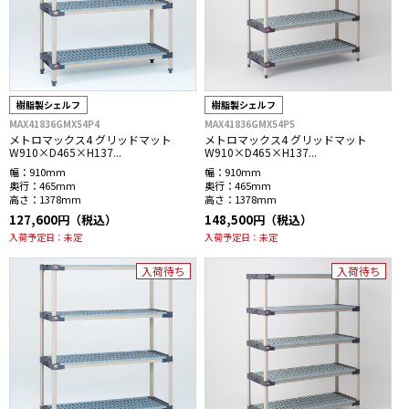
樹脂製シェルフ
樹脂製シェルフ
MAX41836GMX54P4
MAX41836GMX54P5
メトロマックス4 グリッドマット
メトロマックス4 グリッドマット
W910×D465×H137...
W910×D465×H137...
幅：
910mm
幅：
910mm
奥行：
465mm
奥行：
465mm
高さ：
1378mm
高さ：
1378mm
127,600円（税込）
148,500円（税込）
入荷予定日：
未定
入荷予定日：
未定
入荷待ち
入荷待ち