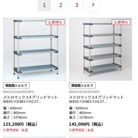
1
2
3
入荷待ち
入荷待ち
樹脂製シェルフ
樹脂製シェルフ
MAX41824GMX54P4
MAX41824GMX54P5
メトロマックス4 グリッドマット
メトロマックス4 グリッドマット
W605×D465×H137...
W605×D465×H137...
幅：
605mm
幅：
605mm
奥行：
465mm
奥行：
465mm
高さ：
1378mm
高さ：
1378mm
123,200円（税込）
143,000円（税込）
入荷予定日：
未定
入荷予定日：
未定