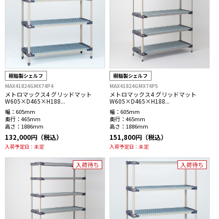
樹脂製シェルフ
樹脂製シェルフ
MAX41824GMX74P4
MAX41824GMX74P5
メトロマックス4 グリッドマット
メトロマックス4 グリッドマット
W605×D465×H188...
W605×D465×H188...
幅：
605mm
幅：
605mm
奥行：
465mm
奥行：
465mm
高さ：
1886mm
高さ：
1886mm
132,000円（税込）
151,800円（税込）
入荷予定日：
未定
入荷予定日：
未定
入荷待ち
入荷待ち