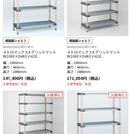
樹脂製シェルフ
樹脂製シェルフ
MAX41842GMX74P4
MAX41842GMX74P5
メトロマックス4 グリッドマット
メトロマックス4 グリッドマット
W1060×D465×H18...
W1060×D465×H18...
幅：
1060mm
幅：
1060mm
奥行：
465mm
奥行：
465mm
高さ：
1886mm
高さ：
1886mm
147,400円（税込）
171,050円（税込）
入荷予定日：
未定
入荷予定日：
未定
入荷待ち
入荷待ち