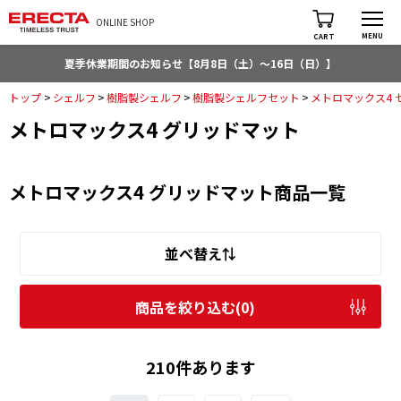
ONLINE SHOP
MENU
CART
夏季休業期間のお知らせ【8月8日（土）～16日（日）】
トップ
>
シェルフ
>
樹脂製シェルフ
>
樹脂製シェルフセット
>
メトロマックス4 
メトロマックス4 グリッドマット
メトロマックス4 グリッドマット商品一覧
並べ替え⇅
商品を絞り込む(
0
)
210件あります