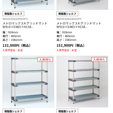
樹脂製シェルフ
樹脂製シェルフ
MAX41836GMX63P4
MAX41836GMX63P5
メトロマックス4 グリッドマット
メトロマックス4 グリッドマット
W910×D465×H158...
W910×D465×H158...
幅：
910mm
幅：
910mm
奥行：
465mm
奥行：
465mm
高さ：
1581mm
高さ：
1581mm
132,000円（税込）
152,900円（税込）
入荷予定日：
未定
入荷予定日：
未定
入荷待ち
入荷待ち
樹脂製シェルフ
樹脂製シェルフ