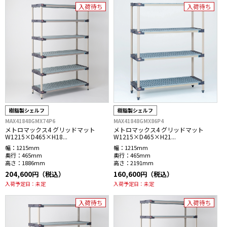
入荷待ち
入荷待ち
樹脂製シェルフ
樹脂製シェルフ
MAX41848GMX74P6
MAX41848GMX86P4
メトロマックス4 グリッドマット
メトロマックス4 グリッドマット
W1215×D465×H18...
W1215×D465×H21...
幅：
1215mm
幅：
1215mm
奥行：
465mm
奥行：
465mm
高さ：
1886mm
高さ：
2191mm
204,600円（税込）
160,600円（税込）
入荷予定日：
未定
入荷予定日：
未定
入荷待ち
入荷待ち