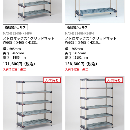
樹脂製シェルフ
樹脂製シェルフ
MAX41824GMX74P6
MAX41824GMX86P4
メトロマックス4 グリッドマット
メトロマックス4 グリッドマット
W605×D465×H188...
W605×D465×H219...
幅：
605mm
幅：
605mm
奥行：
465mm
奥行：
465mm
高さ：
1886mm
高さ：
2191mm
171,600円（税込）
138,600円（税込）
入荷予定日：
未定
入荷予定日：
未定
入荷待ち
入荷待ち