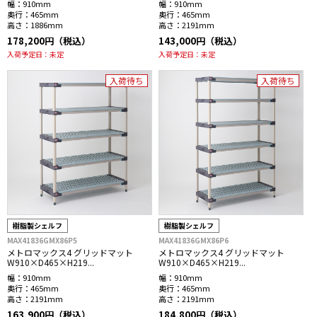
幅：
910mm
幅：
910mm
奥行：
465mm
奥行：
465mm
高さ：
1886mm
高さ：
2191mm
178,200円（税込）
143,000円（税込）
入荷予定日：
未定
入荷予定日：
未定
入荷待ち
入荷待ち
樹脂製シェルフ
樹脂製シェルフ
MAX41836GMX86P5
MAX41836GMX86P6
メトロマックス4 グリッドマット
メトロマックス4 グリッドマット
W910×D465×H219...
W910×D465×H219...
幅：
910mm
幅：
910mm
奥行：
465mm
奥行：
465mm
高さ：
2191mm
高さ：
2191mm
163,900円（税込）
184,800円（税込）