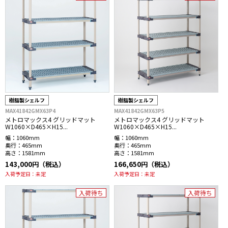
樹脂製シェルフ
樹脂製シェルフ
MAX41842GMX63P4
MAX41842GMX63P5
メトロマックス4 グリッドマット
メトロマックス4 グリッドマット
W1060×D465×H15...
W1060×D465×H15...
幅：
1060mm
幅：
1060mm
奥行：
465mm
奥行：
465mm
高さ：
1581mm
高さ：
1581mm
143,000円（税込）
166,650円（税込）
入荷予定日：
未定
入荷予定日：
未定
入荷待ち
入荷待ち