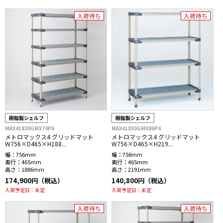
入荷待ち
入荷待ち
樹脂製シェルフ
樹脂製シェルフ
MAX41830GMX74P6
MAX41830GMX86P4
メトロマックス4 グリッドマット
メトロマックス4 グリッドマット
W756×D465×H188...
W756×D465×H219...
幅：
756mm
幅：
756mm
奥行：
465mm
奥行：
465mm
高さ：
1886mm
高さ：
2191mm
174,900円（税込）
140,800円（税込）
入荷予定日：
未定
入荷予定日：
未定
入荷待ち
入荷待ち