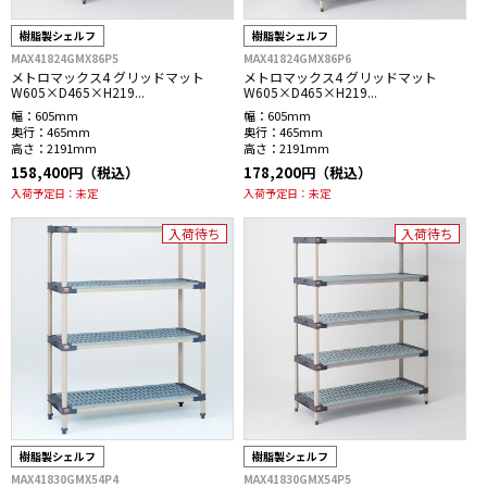
樹脂製シェルフ
樹脂製シェルフ
MAX41824GMX86P5
MAX41824GMX86P6
メトロマックス4 グリッドマット
メトロマックス4 グリッドマット
W605×D465×H219...
W605×D465×H219...
幅：
605mm
幅：
605mm
奥行：
465mm
奥行：
465mm
高さ：
2191mm
高さ：
2191mm
158,400円（税込）
178,200円（税込）
入荷予定日：
未定
入荷予定日：
未定
入荷待ち
入荷待ち
樹脂製シェルフ
樹脂製シェルフ
MAX41830GMX54P4
MAX41830GMX54P5