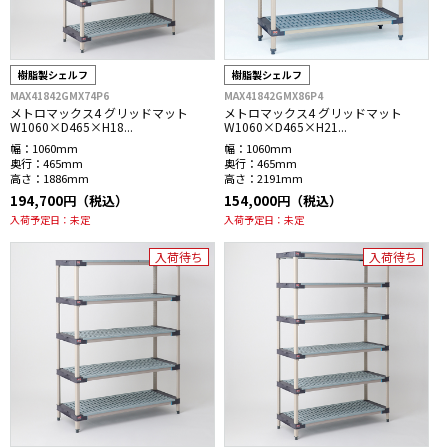
樹脂製シェルフ
樹脂製シェルフ
MAX41842GMX74P6
MAX41842GMX86P4
メトロマックス4 グリッドマット
メトロマックス4 グリッドマット
W1060×D465×H18...
W1060×D465×H21...
幅：
1060mm
幅：
1060mm
奥行：
465mm
奥行：
465mm
高さ：
1886mm
高さ：
2191mm
194,700円（税込）
154,000円（税込）
入荷予定日：
未定
入荷予定日：
未定
入荷待ち
入荷待ち