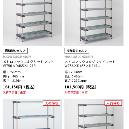
樹脂製シェルフ
樹脂製シェルフ
MAX41830GMX86P5
MAX41830GMX86P6
メトロマックス4 グリッドマット
メトロマックス4 グリッドマット
W756×D465×H219...
W756×D465×H219...
幅：
756mm
幅：
756mm
奥行：
465mm
奥行：
465mm
高さ：
2191mm
高さ：
2191mm
161,150円（税込）
181,500円（税込）
入荷予定日：
未定
入荷予定日：
未定
入荷待ち
入荷待ち