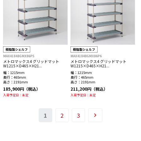
樹脂製シェルフ
樹脂製シェルフ
MAX41848GMX86P5
MAX41848GMX86P6
メトロマックス4 グリッドマット
メトロマックス4 グリッドマット
W1215×D465×H21...
W1215×D465×H21...
幅：
1215mm
幅：
1215mm
奥行：
465mm
奥行：
465mm
高さ：
2191mm
高さ：
2191mm
185,900円（税込）
211,200円（税込）
入荷予定日：
未定
入荷予定日：
未定
1
2
3