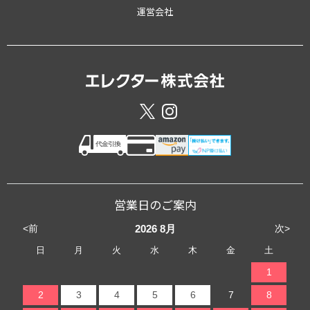
運営会社
営業日のご案内
<前
次>
2026
8月
日
月
火
水
木
金
土
1
2
3
4
5
6
7
8