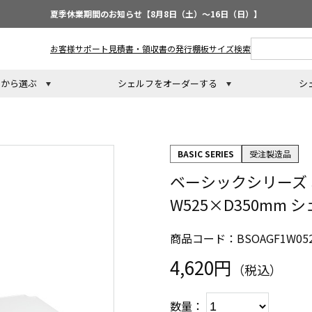
夏季休業期間のお知らせ【8月8日（土）～16日（日）】
お客様サポート
見積書・領収書の発行
棚板サイズ検索
トから選ぶ
シェルフをオーダーする
シ
BASIC SERIES
受注製造品
ベーシックシリーズ
W525×D350mm
商品コード：BSOAGF1W052
4,620円
（税込）
数量：