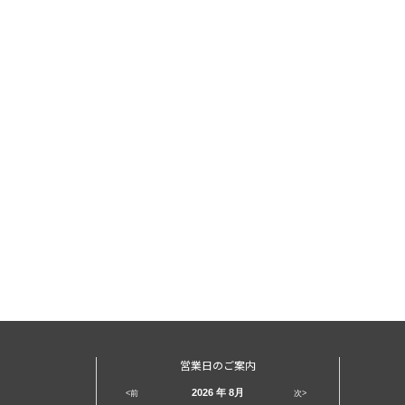
営業日のご案内
2026
年 8月
<前
次>