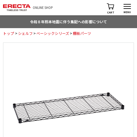
ONLINE SHOP
MENU
CART
令和８年熊本地震に伴う集配への影響について
トップ
>
シェルフ
>
ベーシックシリーズ
>
棚板パーツ