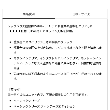
商品説明
仕様・サイズ
シックハウス症候群のホルムアルデヒド低減の基準をクリアした
F★★★★仕様（JIS規格）のメラミン天板を採用。
重厚感とスタイリッシュさが特長のブラック
部屋全体の雰囲気を引き締め、モダンで洗練された空間を演出しま
す
モダンインテリア、インダストリアルインテリア、モノトーンイン
テリア、シックな大人空間など部屋に深みを与え、個性的な空間を
実現
天板表面には天然木のようなエンボス加工（凸凹）が施されていま
す。
【互換性】
同一サイズのユニット内で、下記の棚板との併用が可能です。
ベーシックシリーズ
ベーシックシリーズ ヴィンテージエディション