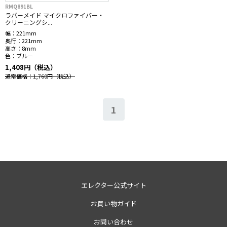
RMQ891BL
ラバーメイド マイクロファイバー・
クリーニングシ...
幅：
221mm
奥行：
221mm
高さ：
8mm
色：
ブルー
1,408円（税込）
通常価格：1,760円
（税込）
1
エレクター公式サイト
お買い物ガイド
お問い合わせ