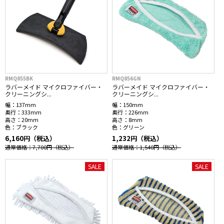
RMQ855BK
RMQ856GN
ラバーメイド マイクロファイバー・
ラバーメイド マイクロファイバー・
クリーニングシ...
クリーニングシ...
幅：
137mm
幅：
150mm
奥行：
333mm
奥行：
226mm
高さ：
20mm
高さ：
8mm
色：
ブラック
色：
グリーン
6,160円（税込）
1,232円（税込）
通常価格：7,700円
（税込）
通常価格：1,540円
（税込）
SALE
SALE