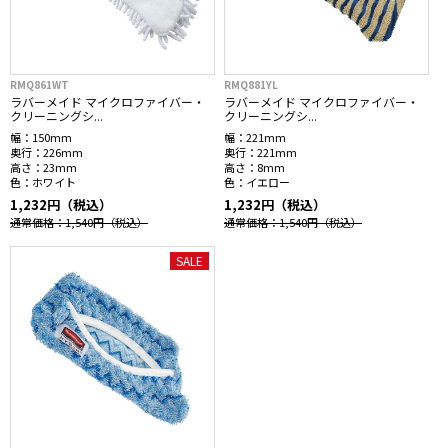
RMQ861WT
RMQ881YL
ラバーメイド マイクロファイバー・
ラバーメイド マイクロファイバー・
クリーニングシ...
クリーニングシ...
幅：
150mm
幅：
221mm
奥行：
226mm
奥行：
221mm
高さ：
23mm
高さ：
8mm
色：
ホワイト
色：
イエロー
1,232円（税込）
1,232円（税込）
通常価格：1,540円
（税込）
通常価格：1,540円
（税込）
SALE