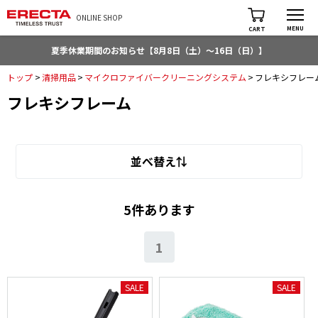
ONLINE SHOP
MENU
CART
夏季休業期間のお知らせ【8月8日（土）～16日（日）】
トップ
>
清掃用品
>
マイクロファイバークリーニングシステム
>
フレキシフレー
フレキシフレーム
並べ替え⇅
5件あります
1
SALE
SALE