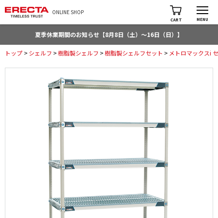
ONLINE SHOP
MENU
CART
夏季休業期間のお知らせ【8月8日（土）～16日（日）】
トップ
>
シェルフ
>
樹脂製シェルフ
>
樹脂製シェルフセット
>
メトロマックスi 