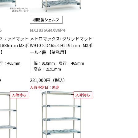
樹脂製シェルフ
6
MX1836GMX86P4
 グリッドマット
メトロマックスi グリッドマット
1886mm MXポ
W910×D465×H2191mm MXポ
用】
ール 4段 【業務用】
行：
465mm
幅：
910mm
奥行：
465mm
高さ：
2191mm
込）
231,000円（税込）
入荷予定日：
未定
入荷待ち
入荷待ち