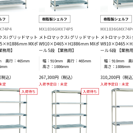
ルフ
樹脂製シェルフ
樹脂製シェルフ
X74P4
MX1836GMX74P5
MX1836GMX74P
クスi グリッドマット
メトロマックスi グリッドマット
メトロマックスi
65×H1886mm MXポ
W910×D465×H1886mm MXポ
W910×D465×H
【業務用】
ール 5段 【業務用】
ール 6段 【業務
m
奥行：
465mm
幅：
910mm
奥行：
465mm
幅：
910mm
奥
6mm
高さ：
1886mm
高さ：
1886mm
円（税込）
267,300円（税込）
310,200円（税
未定
入荷予定日：
未定
入荷予定日：
未定
入荷待ち
入荷待ち