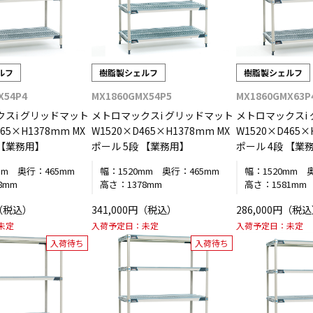
ルフ
樹脂製シェルフ
樹脂製シェルフ
X54P4
MX1860GMX54P5
MX1860GMX63P
クスi グリッドマット
メトロマックスi グリッドマット
メトロマックスi
65×H1378mm MX
W1520×D465×H1378mm MX
W1520×D465×
 【業務用】
ポール 5段 【業務用】
ポール 4段 【業
mm
奥行：
465mm
幅：
1520mm
奥行：
465mm
幅：
1520mm
8mm
高さ：
1378mm
高さ：
1581mm
円（税込）
341,000円（税込）
286,000円（税
未定
入荷予定日：
未定
入荷予定日：
未定
入荷待ち
入荷待ち