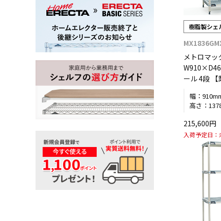
樹脂製シェ
MX1836GM
メトロマッ
W910×D4
ール 4段 
幅：
910m
高さ：
137
215,600
入荷予定日：