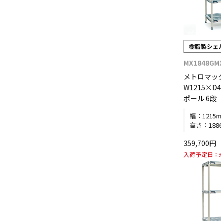
樹脂製シェ
MX1848GM
メトロマッ
W1215×D4
ポール 6段
幅：
1215
高さ：
188
359,700
入荷予定日：