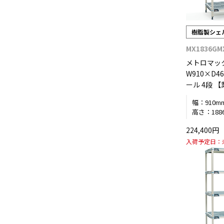
樹脂製シェ
MX1836GM
メトロマッ
W910×D4
ール 4段 
幅：
910m
高さ：
188
224,400
入荷予定日：