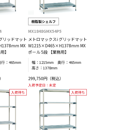
樹脂製シェルフ
4
MX1848GMX54P5
 グリッドマット
メトロマックスi グリッドマット
H1378mm MX
W1215×D465×H1378mm MX
務用】
ポール 5段 【業務用】
奥行：
465mm
幅：
1215mm
奥行：
465mm
高さ：
1378mm
込）
299,750円（税込）
入荷予定日：
未定
入荷待ち
入荷待ち