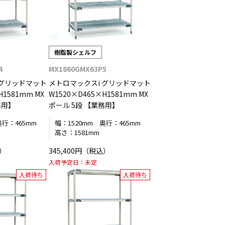
樹脂製シェルフ
4
MX1860GMX63P5
 グリッドマット
メトロマックスi グリッドマット
H1581mm MX
W1520×D465×H1581mm MX
務用】
ポール 5段 【業務用】
奥行：
465mm
幅：
1520mm
奥行：
465mm
高さ：
1581mm
込）
345,400円（税込）
入荷予定日：
未定
入荷待ち
入荷待ち