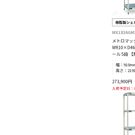
樹脂製シェ
MX1836GM
メトロマッ
W910×D4
ール 5段 
幅：
910m
高さ：
219
273,900
入荷予定日：