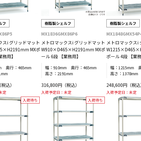
ルフ
樹脂製シェルフ
樹脂製シェルフ
X86P5
MX1836GMX86P6
MX1848GMX54P
クスi グリッドマット
メトロマックスi グリッドマット
メトロマックスi
65×H2191mm MXポ
W910×D465×H2191mm MXポ
W1215×D465×
【業務用】
ール 6段 【業務用】
ポール 4段 【業
m
奥行：
465mm
幅：
910mm
奥行：
465mm
幅：
1215mm
1mm
高さ：
2191mm
高さ：
1378mm
円（税込）
316,800円（税込）
248,600円（税
未定
入荷予定日：
未定
入荷予定日：
未定
入荷待ち
入荷待ち