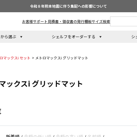
令和８年熊本地震に伴う集配への影響について
お客様サポート
見積書・領収書の発行
棚板サイズ検索
トから選ぶ
シェルフをオーダーする
シ
ロマックスi セット
>
メトロマックスi グリッドマット
マックスi グリッドマット
覧
新着順
/
金額の低い順
/
金額の高い順
/
名前順
/