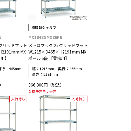
樹脂製シェルフ
5
MX1848GMX86P6
 グリッドマット
メトロマックスi グリッドマット
H2191mm MX
W1215×D465×H2191mm MX
務用】
ポール 6段 【業務用】
奥行：
465mm
幅：
1215mm
奥行：
465mm
高さ：
2191mm
込）
366,300円（税込）
入荷予定日：
未定
入荷待ち
入荷待ち