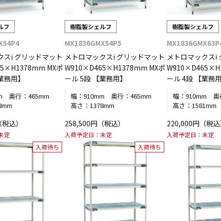
ルフ
樹脂製シェルフ
樹脂製シェルフ
X54P4
MX1836GMX54P5
MX1836GMX63P
クスi グリッドマット
メトロマックスi グリッドマット
メトロマックスi
65×H1378mm MXポ
W910×D465×H1378mm MXポ
W910×D465×H
【業務用】
ール 5段 【業務用】
ール 4段 【業務
m
奥行：
465mm
幅：
910mm
奥行：
465mm
幅：
910mm
奥
8mm
高さ：
1378mm
高さ：
1581mm
円（税込）
258,500円（税込）
220,000円（税
未定
入荷予定日：
未定
入荷予定日：
未定
入荷待ち
入荷待ち