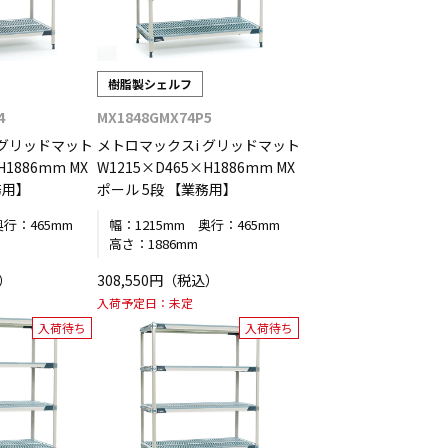
樹脂製シェルフ
4
MX1848GMX74P5
 グリッドマット
メトロマックスi グリッドマット
H1886mm MX
W1215×D465×H1886mm MX
務用】
ポール 5段 【業務用】
奥行：
465mm
幅：
1215mm
奥行：
465mm
高さ：
1886mm
込）
308,550円（税込）
入荷予定日：
未定
入荷待ち
入荷待ち