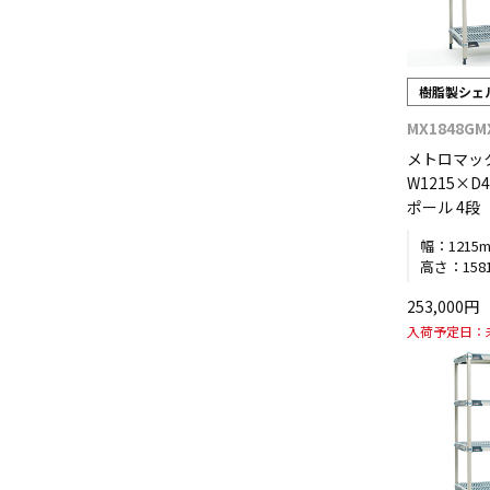
樹脂製シェ
MX1848GM
メトロマッ
W1215×D4
ポール 4段
幅：
1215
高さ：
158
253,000
入荷予定日：