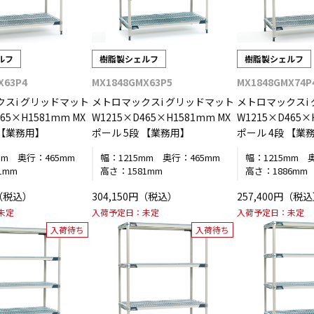
ルフ
樹脂製シェルフ
樹脂製シェルフ
X63P4
MX1848GMX63P5
MX1848GMX74P
クスi グリッドマット
メトロマックスi グリッドマット
メトロマックスi
65×H1581mm MX
W1215×D465×H1581mm MX
W1215×D465×
 【業務用】
ポール 5段 【業務用】
ポール 4段 【業
mm
奥行：
465mm
幅：
1215mm
奥行：
465mm
幅：
1215mm
1mm
高さ：
1581mm
高さ：
1886mm
円（税込）
304,150円（税込）
257,400円（税
未定
入荷予定日：
未定
入荷予定日：
未定
入荷待ち
入荷待ち