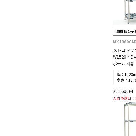
樹脂製シェ
MX1860GM
メトロマッ
W1520×D4
ポール 4段
幅：
1520
高さ：
137
281,600
入荷予定日：