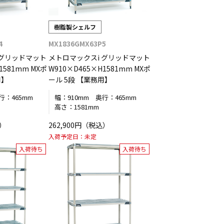
樹脂製シェルフ
4
MX1836GMX63P5
 グリッドマット
メトロマックスi グリッドマット
1581mm MXポ
W910×D465×H1581mm MXポ
用】
ール 5段 【業務用】
行：
465mm
幅：
910mm
奥行：
465mm
高さ：
1581mm
込）
262,900円（税込）
入荷予定日：
未定
入荷待ち
入荷待ち