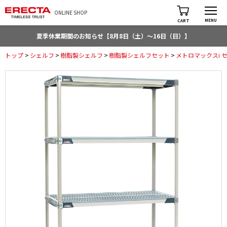
ONLINE SHOP
MENU
CART
夏季休業期間のお知らせ【8月8日（土）～16日（日）】
トップ
>
シェルフ
>
樹脂製シェルフ
>
樹脂製シェルフセット
>
メトロマックスi 