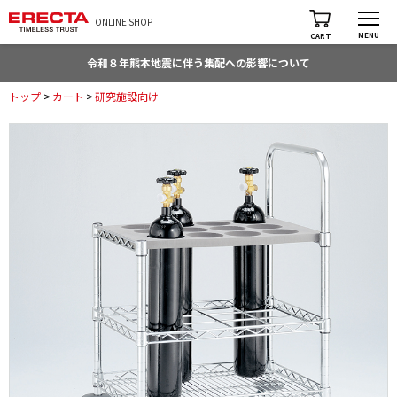
ONLINE SHOP
MENU
CART
令和８年熊本地震に伴う集配への影響について
トップ
>
カート
>
研究施設向け