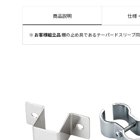
商品説明
仕様
※ お客様組立品
棚の止め具であるテーパードスリーブ同