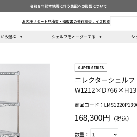
令和８年熊本地震に伴う集配への影響について
お客様サポート
見積書・領収書の発行
棚板サイズ検索
トから選ぶ
シェルフをオーダーする
シ
SUPER SERIES
エレクターシェルフ
W1212×D766×H
商品コード：LMS1220P139
168,300円
（税込）
数量：