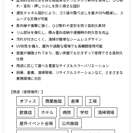
れ・変形・押しつぶしを防ぐ頑丈な設計
通気チャネル設計により、ゴミ袋の取り出しを最大50%軽減し、ス
ムーズな交換が可能
紫外線や衝撃に強く、ひび割れや変形を防ぐ高耐久素材
リム部分を強化し、積み重ね収納や運搬時の耐久性を向上
汚れが付きにくく、清掃が簡単なシームレスデザイン
UV耐性を備え、屋外や過酷な環境でも長期間使用可能
底面が補強されており、粗い床面でも引きずって使用できる高耐久
仕様
用途に応じて選べる豊富なサイズ＆カラーバリエーション
厨房、倉庫、清掃現場、リサイクルステーションなど、さまざまな
業務環境に対応
【用途（使用場所）】
オフィス
商業施設
倉庫
工場
飲食店
ホテル
病院
学校
清掃現場
屋外イベント会場
公共施設