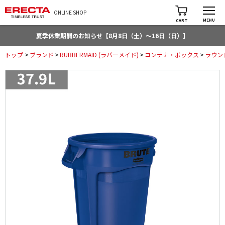
ONLINE SHOP
MENU
CART
夏季休業期間のお知らせ【8月8日（土）～16日（日）】
トップ
>
ブランド
>
RUBBERMAID (ラバーメイド)
>
コンテナ・ボックス
>
ラウン