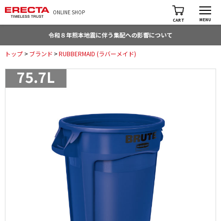
ONLINE SHOP
MENU
CART
令和８年熊本地震に伴う集配への影響について
トップ
>
ブランド
>
RUBBERMAID (ラバーメイド)