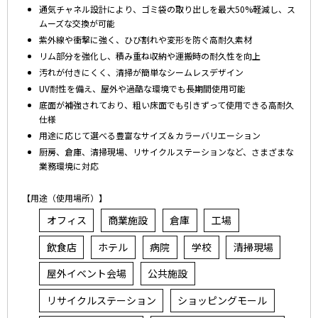
通気チャネル設計により、ゴミ袋の取り出しを最大50%軽減し、ス
ムーズな交換が可能
紫外線や衝撃に強く、ひび割れや変形を防ぐ高耐久素材
リム部分を強化し、積み重ね収納や運搬時の耐久性を向上
汚れが付きにくく、清掃が簡単なシームレスデザイン
UV耐性を備え、屋外や過酷な環境でも長期間使用可能
底面が補強されており、粗い床面でも引きずって使用できる高耐久
仕様
用途に応じて選べる豊富なサイズ＆カラーバリエーション
厨房、倉庫、清掃現場、リサイクルステーションなど、さまざまな
業務環境に対応
【用途（使用場所）】
オフィス
商業施設
倉庫
工場
飲食店
ホテル
病院
学校
清掃現場
屋外イベント会場
公共施設
リサイクルステーション
ショッピングモール