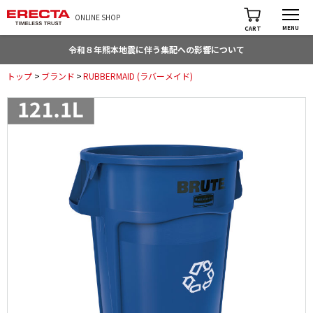
ONLINE SHOP
MENU
CART
令和８年熊本地震に伴う集配への影響について
トップ
>
ブランド
>
RUBBERMAID (ラバーメイド)