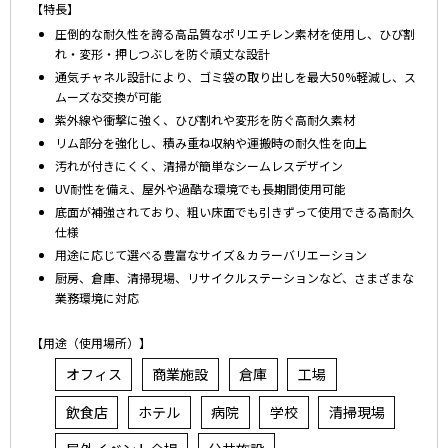
【特長】
圧倒的な耐久性を誇る高品質なポリエチレン素材を使用し、ひび割
れ・変形・押しつぶしを防ぐ頑丈な設計
通気チャネル設計により、ゴミ袋の取り出しを最大50%軽減し、ス
ムーズな交換が可能
紫外線や衝撃に強く、ひび割れや変形を防ぐ高耐久素材
リム部分を強化し、積み重ね収納や運搬時の耐久性を向上
汚れが付きにくく、清掃が簡単なシームレスデザイン
UV耐性を備え、屋外や過酷な環境でも長期間使用可能
底面が補強されており、粗い床面でも引きずって使用できる高耐久
仕様
用途に応じて選べる豊富なサイズ＆カラーバリエーション
厨房、倉庫、清掃現場、リサイクルステーションなど、さまざまな
業務環境に対応
【用途（使用場所）】
オフィス
商業施設
倉庫
工場
飲食店
ホテル
病院
学校
清掃現場