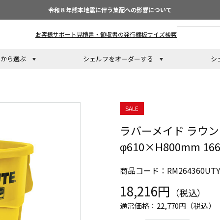
令和８年熊本地震に伴う集配への影響について
お客様サポート
見積書・領収書の発行
棚板サイズ検索
トから選ぶ
シェルフをオーダーする
シ
SALE
ラバーメイド ラウ
φ610×H800mm 16
商品コード：RM264360UTY
18,216円
（税込）
通常価格：22,770円
（税込）