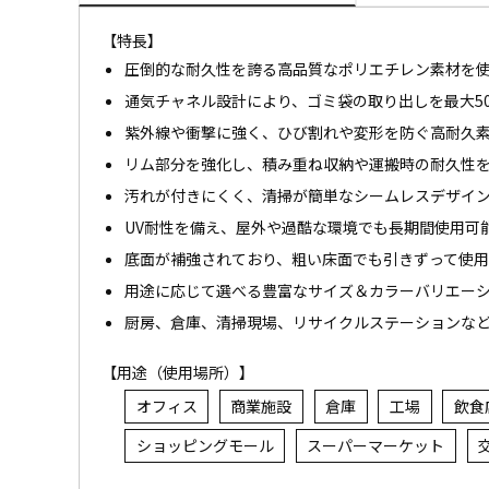
【特長】
圧倒的な耐久性を誇る高品質なポリエチレン素材を
通気チャネル設計により、ゴミ袋の取り出しを最大5
紫外線や衝撃に強く、ひび割れや変形を防ぐ高耐久
リム部分を強化し、積み重ね収納や運搬時の耐久性
汚れが付きにくく、清掃が簡単なシームレスデザイ
UV耐性を備え、屋外や過酷な環境でも長期間使用可
底面が補強されており、粗い床面でも引きずって使
用途に応じて選べる豊富なサイズ＆カラーバリエー
厨房、倉庫、清掃現場、リサイクルステーションな
【用途（使用場所）】
オフィス
商業施設
倉庫
工場
飲食
ショッピングモール
スーパーマーケット