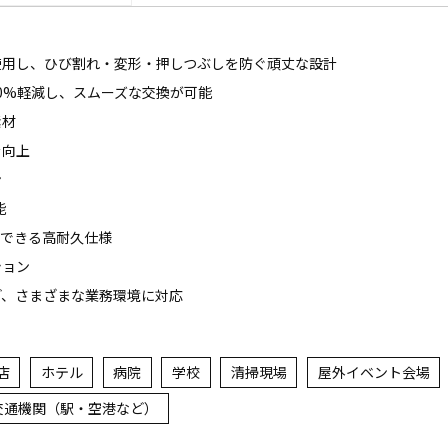
使用し、ひび割れ・変形・押しつぶしを防ぐ頑丈な設計
0%軽減し、スムーズな交換が可能
素材
を向上
ン
能
用できる高耐久仕様
ション
ど、さまざまな業務環境に対応
店
ホテル
病院
学校
清掃現場
屋外イベント会場
交通機関（駅・空港など）