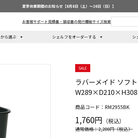
夏季休業期間のお知らせ【8月8日（土）～16日（日）】
お客様サポート
見積書・領収書の発行
棚板サイズ検索
トから選ぶ
シェルフをオーダーする
シ
SALE
ラバーメイド ソフ
W289×D210×H30
商品コード：RM2955BK
1,760円
（税込）
通常価格：2,200円
（税込）