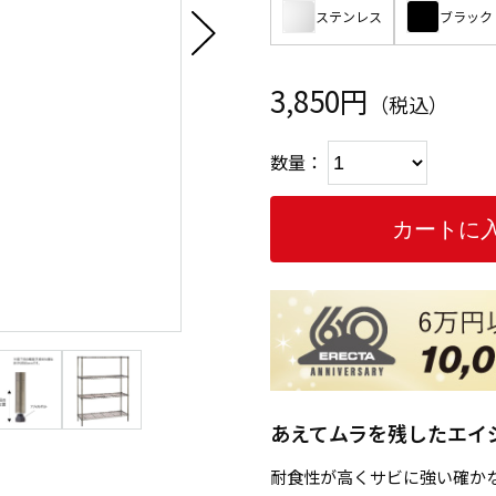
ステンレス
ブラック
3,850円
（税込）
数量：
あえてムラを残したエイ
耐食性が高くサビに強い確か