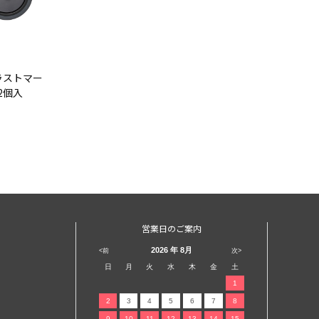
ラストマー
2個入
営業日のご案内
2026
年 8月
<前
次>
日
月
火
水
木
金
土
1
2
3
4
5
6
7
8
9
10
11
12
13
14
15