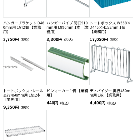
ハンガーブラケット D46
ハンガーパイプ 間口910
トートボックス W568×
0mm用 1組2個 【業務
mm用 L890mm 1本 【業
D445×H152mm 1個
用】
務用】
【業務用】
2,750円
3,300円
17,050円
（税込）
（税込）
（税込）
トートボックス ･レール
ビンマーカー 1個 【業務
ディバイダー 奥行460m
奥行460mm用 1組2本
用】
m用 1枚 【業務用】
【業務用】
440円
4,400円
（税込）
（税込）
9,350円
（税込）