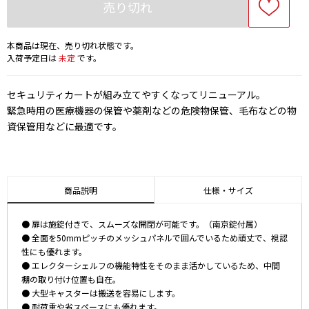
売り切れ
本商品は現在、売り切れ状態です。
入荷予定日は
未定
です。
セキュリティカートが組み立てやすくなってリニューアル。
緊急時用の医療機器の保管や薬剤などの危険物保管、毛布などの物
資保管用などに最適です。
商品説明
仕様・サイズ
● 扉は施錠付きで、スムーズな開閉が可能です。（南京錠付属）
● 全面を50mmピッチのメッシュパネルで囲んでいるため頑丈で、視認
性にも優れます。
● エレクターシェルフの機能特性をそのまま活かしているため、中間
棚の取り付け位置も自在。
● 大型キャスターは搬送を容易にします。
● 耐荷重や省スペースにも優れます。