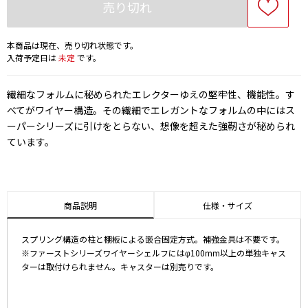
売り切れ
本商品は現在、売り切れ状態です。
入荷予定日は
未定
です。
繊細なフォルムに秘められたエレクターゆえの堅牢性、機能性。す
べてがワイヤー構造。その繊細でエレガントなフォルムの中にはス
ーパーシリーズに引けをとらない、想像を超えた強靭さが秘められ
ています。
商品説明
仕様・サイズ
スプリング構造の柱と棚板による嵌合固定方式。補強金具は不要です。
※ファーストシリーズワイヤーシェルフにはφ100mm以上の単独キャス
ターは取付けられません。キャスターは別売りです。