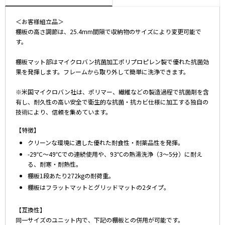
＜お客様組立品＞
棚板の高さ調節は、25.4mm間隔で収納物のサイズにより変更可能で
す。
棚板マット部はマイクロバン抗菌加工ポリプロピレン製で優れた抗菌効
果を発揮します。フレームから取り外して簡単に洗浄できます。
※米国マイクロバン社は、ポリマー、繊維などの製造過程で抗菌剤を含
有し、耐久性の高い安全で衛生的な抗菌・抗カビ仕様に加工する独自の
技術により、信頼を集めています。
【特徴】
クリーンな環境に適した優れた耐食性・耐薬品性を発揮。
-29℃～49℃での連続使用や、93℃の熱湯洗浄（3～5分）に耐え
る、耐寒・耐熱性。
棚板1段あたり272kgの耐荷重。
棚板はフラットマットとグリッドマットの2タイプ。
【互換性】
同一サイズのユニット内で、下記の棚板との併用が可能です。