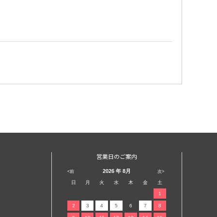
営業日のご案内
2026
年 8月
<前
次>
日
月
火
水
木
金
土
1
2
3
4
5
6
7
8