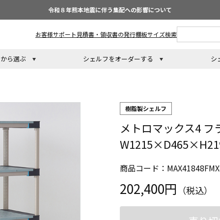
令和８年熊本地震に伴う集配への影響について
お客様サポート
見積書・領収書の発行
棚板サイズ検索
トから選ぶ
シェルフをオーダーする
シ
樹脂製シェルフ
メトロマックス4 フ
W1215×D465×H
商品コード：MAX41848FMX
202,400円
（税込）