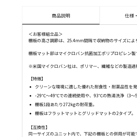
商品説明
仕様
＜お客様組立品＞
棚板の高さ調節は、25.4mm間隔で収納物のサイズによ
棚板マット部はマイクロバン抗菌加工ポリプロピレン製
※米国マイクロバン社は、ポリマー、繊維などの製造過
【特徴】
クリーンな環境に適した優れた耐食性・耐薬品性を
-29℃～49℃での連続使用や、93℃の熱湯洗浄（3
棚板1段あたり272kgの耐荷重。
棚板はフラットマットとグリッドマットの2タイプ。
【互換性】
同一サイズのユニット内で、下記の棚板との併用が可能