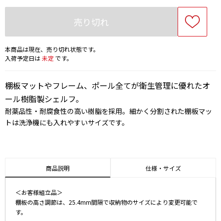
売り切れ
本商品は現在、売り切れ状態です。
入荷予定日は
未定
です。
棚板マットやフレーム、ポール全てが衛生管理に優れたオ
ール樹脂製シェルフ。
耐薬品性・耐腐食性の高い樹脂を採用。細かく分割された棚板マッ
トは洗浄機にも入れやすいサイズです。
商品説明
仕様・サイズ
＜お客様組立品＞
棚板の高さ調節は、25.4mm間隔で収納物のサイズにより変更可能で
す。