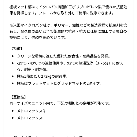
棚板マット部はマイクロバン抗菌加工ポリプロピレン製で優れた抗菌効
果を発揮します。フレームから取り外して簡単に洗浄できます。
※米国マイクロバン社は、ポリマー、繊維などの製造過程で抗菌剤を含
有し、耐久性の高い安全で衛生的な抗菌・抗カビ仕様に加工する独自の
技術により、信頼を集めています。
【特徴】
クリーンな環境に適した優れた耐食性・耐薬品性を発揮。
-29℃～49℃での連続使用や、93℃の熱湯洗浄（3～5分）に耐え
る、耐寒・耐熱性。
棚板1段あたり272kgの耐荷重。
棚板はフラットマットとグリッドマットの2タイプ。
【互換性】
同一サイズのユニット内で、下記の棚板との併用が可能です。
メトロマックスQ
メトロマックスi