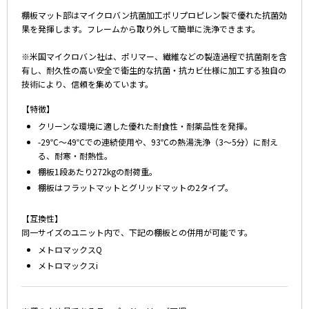
棚板マット部はマイクロバン抗菌加工ポリプロピレン製で優れた抗菌効
果を発揮します。フレームから取り外して簡単に洗浄できます。
※米国マイクロバン社は、ポリマー、繊維などの製造過程で抗菌剤を含
有し、耐久性の高い安全で衛生的な抗菌・抗カビ仕様に加工する独自の
技術により、信頼を集めています。
【特徴】
クリーンな環境に適した優れた耐食性・耐薬品性を発揮。
-29℃～49℃での連続使用や、93℃の熱湯洗浄（3～5分）に耐え
る、耐寒・耐熱性。
棚板1段あたり272kgの耐荷重。
棚板はフラットマットとグリッドマットの2タイプ。
【互換性】
同一サイズのユニット内で、下記の棚板との併用が可能です。
メトロマックスQ
メトロマックスi