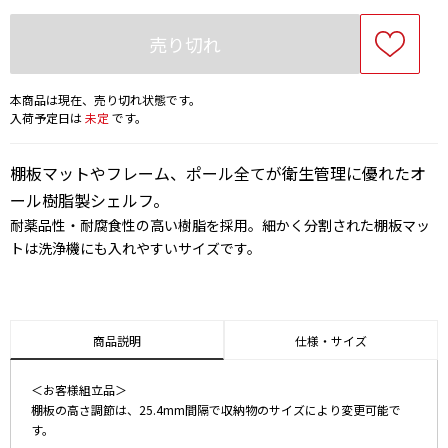
売り切れ
本商品は現在、売り切れ状態です。
入荷予定日は
未定
です。
棚板マットやフレーム、ポール全てが衛生管理に優れたオ
ール樹脂製シェルフ。
耐薬品性・耐腐食性の高い樹脂を採用。細かく分割された棚板マッ
トは洗浄機にも入れやすいサイズです。
商品説明
仕様・サイズ
＜お客様組立品＞
棚板の高さ調節は、25.4mm間隔で収納物のサイズにより変更可能で
す。