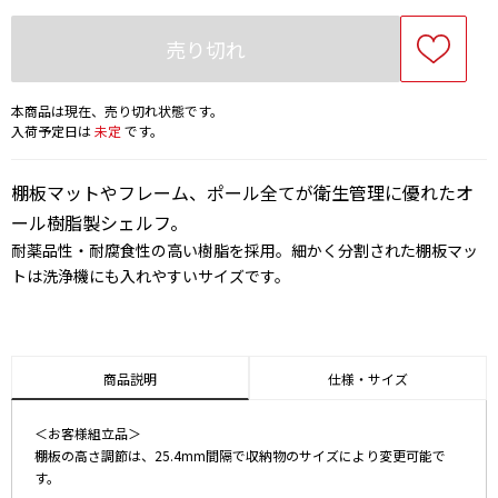
売り切れ
本商品は現在、売り切れ状態です。
入荷予定日は
未定
です。
棚板マットやフレーム、ポール全てが衛生管理に優れたオ
ール樹脂製シェルフ。
耐薬品性・耐腐食性の高い樹脂を採用。細かく分割された棚板マッ
トは洗浄機にも入れやすいサイズです。
商品説明
仕様・サイズ
＜お客様組立品＞
棚板の高さ調節は、25.4mm間隔で収納物のサイズにより変更可能で
す。