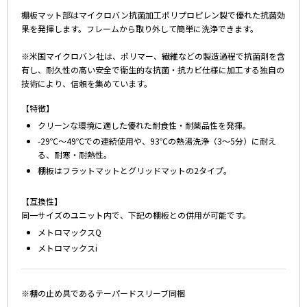
棚板マット部はマイクロバン抗菌加工ポリプロピレン製で優れた抗菌効
果を発揮します。フレームから取り外して簡単に洗浄できます。
※米国マイクロバン社は、ポリマー、繊維などの製造過程で抗菌剤を含
有し、耐久性の高い安全で衛生的な抗菌・抗カビ仕様に加工する独自の
技術により、信頼を集めています。
【特徴】
クリーンな環境に適した優れた耐食性・耐薬品性を発揮。
-29℃～49℃での連続使用や、93℃の熱湯洗浄（3～5分）に耐え
る、耐寒・耐熱性。
棚板はフラットマットとグリッドマットの2タイプ。
【互換性】
同一サイズのユニット内で、下記の棚板との併用が可能です。
メトロマックスQ
メトロマックスi
※棚の止め具であるテーパードスリーブ同梱