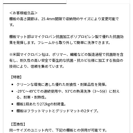
＜お客様組立品＞
棚板の高さ調節は、25.4mm間隔で収納物のサイズにより変更可能で
す。
棚板マット部はマイクロバン抗菌加工ポリプロピレン製で優れた抗菌効
果を発揮します。フレームから取り外して簡単に洗浄できます。
※米国マイクロバン社は、ポリマー、繊維などの製造過程で抗菌剤を含
有し、耐久性の高い安全で衛生的な抗菌・抗カビ仕様に加工する独自の
技術により、信頼を集めています。
【特徴】
クリーンな環境に適した優れた耐食性・耐薬品性を発揮。
-29℃～49℃での連続使用や、93℃の熱湯洗浄（3～5分）に耐え
る、耐寒・耐熱性。
棚板1段あたり272kgの耐荷重。
棚板はフラットマットとグリッドマットの2タイプ。
【互換性】
同一サイズのユニット内で、下記の棚板との併用が可能です。