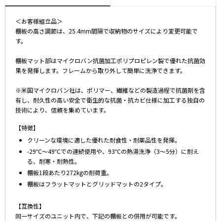
＜お客様組立品＞
棚板の高さ調節は、25.4mm間隔で収納物のサイズにより変更可能で
す。
棚板マット部はマイクロバン抗菌加工ポリプロピレン製で優れた抗菌効
果を発揮します。フレームから取り外して簡単に洗浄できます。
※米国マイクロバン社は、ポリマー、繊維などの製造過程で抗菌剤を含
有し、耐久性の高い安全で衛生的な抗菌・抗カビ仕様に加工する独自の
技術により、信頼を集めています。
【特徴】
クリーンな環境に適した優れた耐食性・耐薬品性を発揮。
-29℃～49℃での連続使用や、93℃の熱湯洗浄（3～5分）に耐え
る、耐寒・耐熱性。
棚板1段あたり272kgの耐荷重。
棚板はフラットマットとグリッドマットの2タイプ。
【互換性】
同一サイズのユニット内で、下記の棚板との併用が可能です。