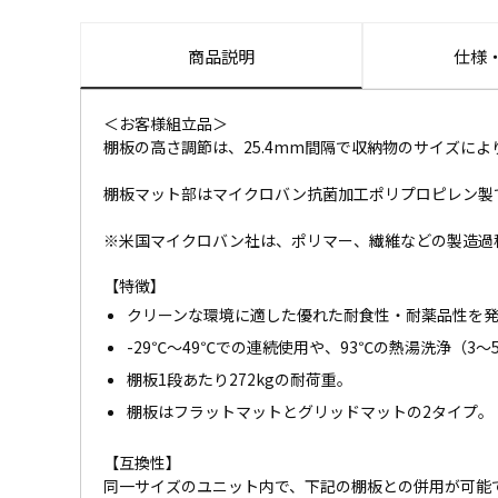
商品説明
仕様
＜お客様組立品＞
棚板の高さ調節は、25.4mm間隔で収納物のサイズによ
棚板マット部はマイクロバン抗菌加工ポリプロピレン製
※米国マイクロバン社は、ポリマー、繊維などの製造過
【特徴】
クリーンな環境に適した優れた耐食性・耐薬品性を
-29℃～49℃での連続使用や、93℃の熱湯洗浄（3
棚板1段あたり272kgの耐荷重。
棚板はフラットマットとグリッドマットの2タイプ。
【互換性】
同一サイズのユニット内で、下記の棚板との併用が可能