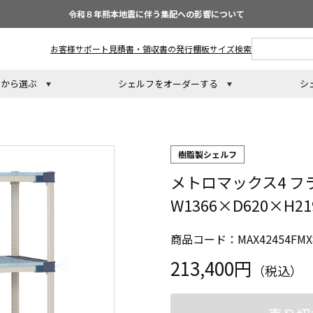
令和８年熊本地震に伴う集配への影響について
お客様サポート
見積書・領収書の発行
棚板サイズ検索
トから選ぶ
シェルフをオーダーする
シ
樹脂製シェルフ
メトロマックス4 フ
W1366×D620×H
商品コード：MAX42454FMX
213,400円
（税込）