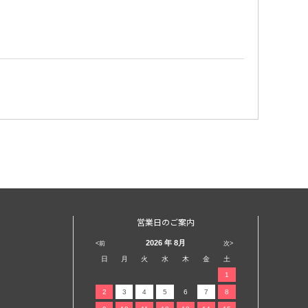
営業日のご案内
2026
年 8月
<前
次>
日
月
火
水
木
金
土
1
2
3
4
5
6
7
8