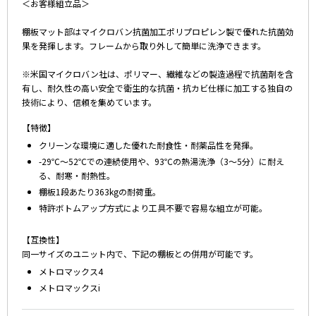
＜お客様組立品＞
棚板マット部はマイクロバン抗菌加工ポリプロピレン製で優れた抗菌効
果を発揮します。フレームから取り外して簡単に洗浄できます。
※米国マイクロバン社は、ポリマー、繊維などの製造過程で抗菌剤を含
有し、耐久性の高い安全で衛生的な抗菌・抗カビ仕様に加工する独自の
技術により、信頼を集めています。
【特徴】
クリーンな環境に適した優れた耐食性・耐薬品性を発揮。
-29℃～52℃での連続使用や、93℃の熱湯洗浄（3～5分）に耐え
る、耐寒・耐熱性。
棚板1段あたり363kgの耐荷重。
特許ボトムアップ方式により工具不要で容易な組立が可能。
【互換性】
同一サイズのユニット内で、下記の棚板との併用が可能です。
メトロマックス4
メトロマックスi