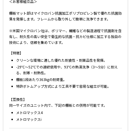
＜お客様組立品＞
棚板マット部はマイクロバン抗菌加工ポリプロピレン製で優れた抗菌効
果を発揮します。フレームから取り外して簡単に洗浄できます。
※米国マイクロバン社は、ポリマー、繊維などの製造過程で抗菌剤を含
有し、耐久性の高い安全で衛生的な抗菌・抗カビ仕様に加工する独自の
技術により、信頼を集めています。
【特徴】
クリーンな環境に適した優れた耐食性・耐薬品性を発揮。
-29℃～52℃での連続使用や、93℃の熱湯洗浄（3～5分）に耐え
る、耐寒・耐熱性。
棚板1段あたり363kgの耐荷重。
特許ボトムアップ方式により工具不要で容易な組立が可能。
【互換性】
同一サイズのユニット内で、下記の棚板との併用が可能です。
メトロマックス4
メトロマックスi