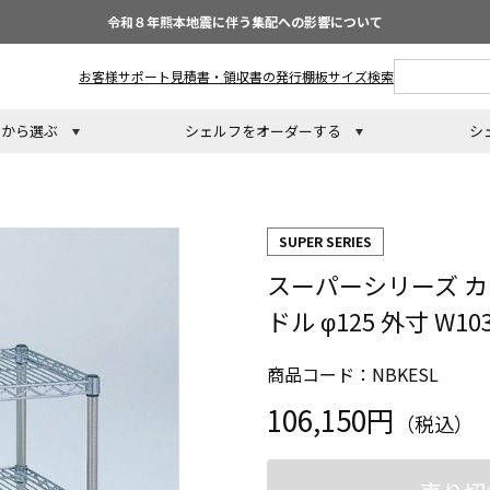
令和８年熊本地震に伴う集配への影響について
お客様サポート
見積書・領収書の発行
棚板サイズ検索
トから選ぶ
シェルフをオーダーする
シ
SUPER SERIES
スーパーシリーズ カ
ドル φ125 外寸 W1
商品コード：NBKESL
106,150円
（税込）