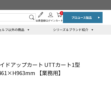
0
プロユース製品
会員登録
ログイン
カート
ェルフ以外の商品
シリーズ＆ブランド紹介
イドアップカート UTTカート1型
D461×H963mm 【業務用】