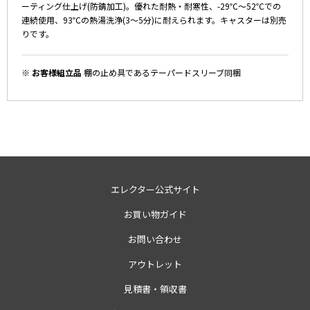
ーティング仕上げ(防錆加工)。優れた耐熱・耐寒性、-29℃～52℃での
連続使用、93℃の熱湯洗浄(3～5分)に耐えられます。キャスターは別売
りです。
※ お客様組立品
棚の止め具であるテーパードスリーブ同梱
エレクター公式サイト
お買い物ガイド
お問い合わせ
アウトレット
見積書・領収書