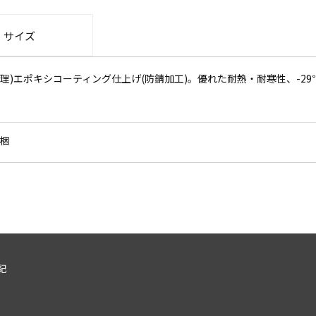
・サイズ
)エポキシコーティング仕上げ(防錆加工)。優れた耐熱・耐寒性、-29℃
梱
記