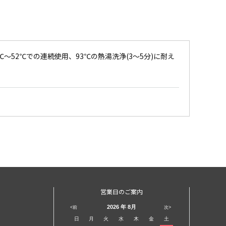
～52℃での連続使用、93℃の熱湯洗浄(3～5分)に耐え
営業日のご案内
2026
年 8月
<前
次>
日
月
火
水
木
金
土