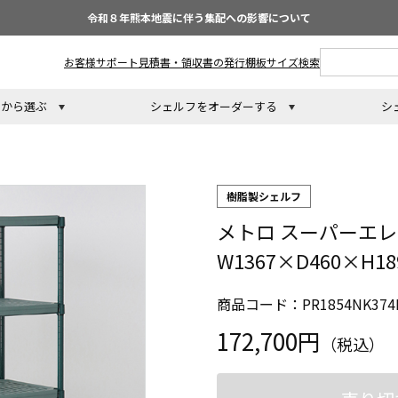
令和８年熊本地震に伴う集配への影響について
お客様サポート
見積書・領収書の発行
棚板サイズ検索
トから選ぶ
シェルフをオーダーする
シ
樹脂製シェルフ
メトロ スーパーエレ
W1367×D460×H1
商品コード：PR1854NK374
172,700円
（税込）