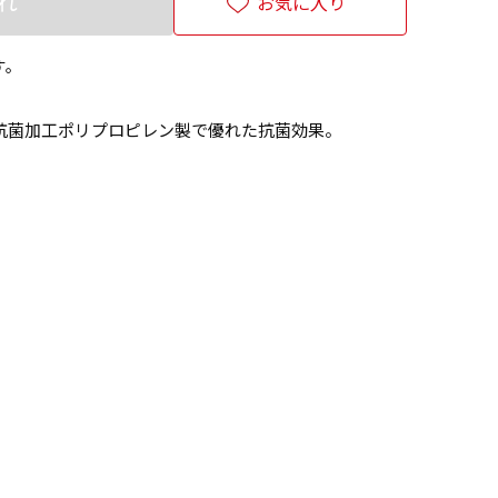
れ
お気に入り
す。
抗菌加工ポリプロピレン製で優れた抗菌効果。