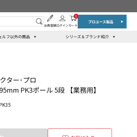
0
プロユース製品
会員登録
ログイン
カート
ェルフ以外の商品
シリーズ＆ブランド紹介
クター･プロ
895mm PK3ポール 5段 【業務用】
PK35