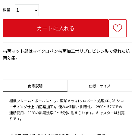
数量：
抗菌マット部はマイクロバン抗菌加工ポリプロピレン製で優れた抗
菌効果。
商品説明
仕様・サイズ
棚板フレームとポールはともに亜鉛メッキ(クロメート処理)エポキシコ
ーティング仕上げ(防錆加工)。優れた耐熱・耐寒性、-29℃～52℃での
連続使用、93℃の熱湯洗浄(3～5分)に耐えられます。キャスターは別売
りです。