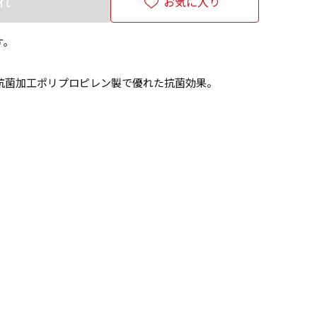
れ
お気に入り
す。
抗菌加工ポリプロピレン製で優れた抗菌効果。