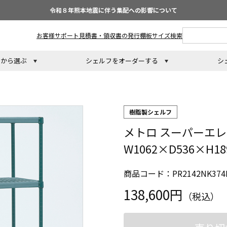
令和８年熊本地震に伴う集配への影響について
お客様サポート
見積書・領収書の発行
棚板サイズ検索
トから選ぶ
シェルフをオーダーする
シ
樹脂製シェルフ
メトロ スーパーエレ
W1062×D536×H1
商品コード：PR2142NK374
138,600円
（税込）