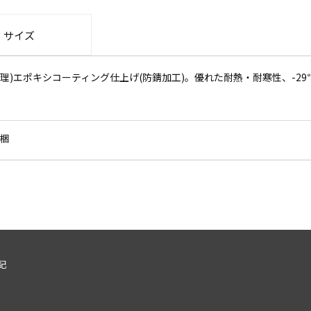
・サイズ
)エポキシコーティング仕上げ(防錆加工)。優れた耐熱・耐寒性、-29℃
梱
記