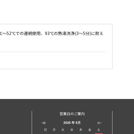
～52℃での連続使用、93℃の熱湯洗浄(3～5分)に耐え
営業日のご案内
2026
年 8月
<前
次>
日
月
火
水
木
金
土