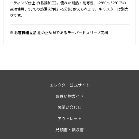
ーティング仕上げ(防錆加工)。優れた耐熱・耐寒性、-29℃～52℃での
連続使用、93℃の熱湯洗浄(3～5分)に耐えられます。キャスターは別売
りです。
※ お客様組立品
棚の止め具であるテーパードスリーブ同梱
エレクター公式サイト
お買い物ガイド
お問い合わせ
アウトレット
見積書・領収書