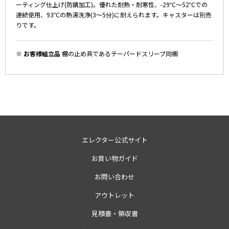
ーティング仕上げ(防錆加工)。優れた耐熱・耐寒性、-29℃～52℃での
連続使用、93℃の熱湯洗浄(3～5分)に耐えられます。キャスターは別売
りです。
※ お客様組立品
棚の止め具であるテーパードスリーブ同梱
エレクター公式サイト
お買い物ガイド
お問い合わせ
アウトレット
見積書・領収書