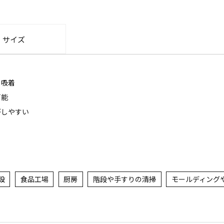
・サイズ
り吸着
可能
がしやすい
設
食品工場
厨房
階段や手すりの清掃
モールディング