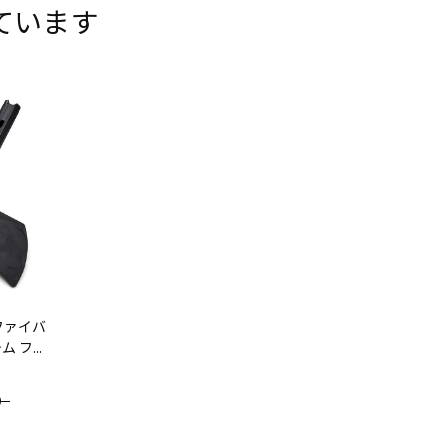
ています
ファイバ
フ...
）