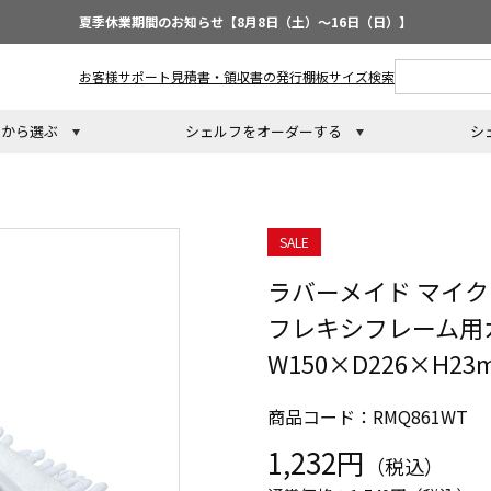
夏季休業期間のお知らせ【8月8日（土）～16日（日）】
お客様サポート
見積書・領収書の発行
棚板サイズ検索
トから選ぶ
シェルフをオーダーする
シ
SALE
ラバーメイド マイ
フレキシフレーム用
W150×D226×H2
商品コード：RMQ861WT
1,232円
（税込）